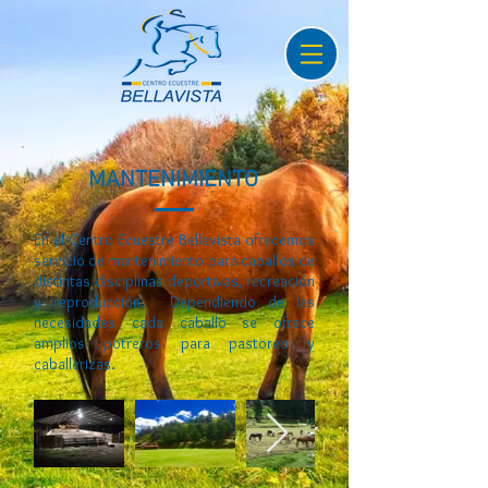
MANTENIMIENTO
En el Centro Ecuestre Bellavista ofrecemos
servicio de mantenimiento para caballos de
distintas disciplinas deportivas, recreación
y reproducción. Dependiendo de las
necesidades cada caballo se ofrece
amplios potreros para pastoreo y
caballerizas.