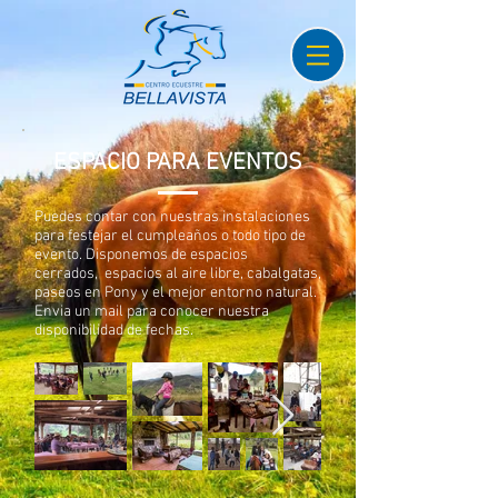
ESPACIO PARA EVENTOS
Puedes contar con nuestras instalaciones
para festejar el cumpleaños o todo tipo de
evento. Disponemos de espacios
cerrados, espacios al aire libre, cabalgatas,
paseos en Pony y el mejor entorno natural.
Envia un mail para conocer nuestra
disponibilidad de fechas.